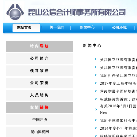
网站首页
关于我们
新闻中心
公司环境
新闻中心
站内
导航
公司简介
吴江国立丝绸有限责任公司
吴江国立丝绸有限责任公司
领导致辞
我所担任吴江国立丝
公司荣誉
2017年度工商年报
营改增最全面的培训
人员结构
权威解读告诉你：这
有关2016年5月1
友情
链接
New
中国注协
我所全体参加社会中
2014年度外汇年检
昆山国税网
招聘注册税务师若干